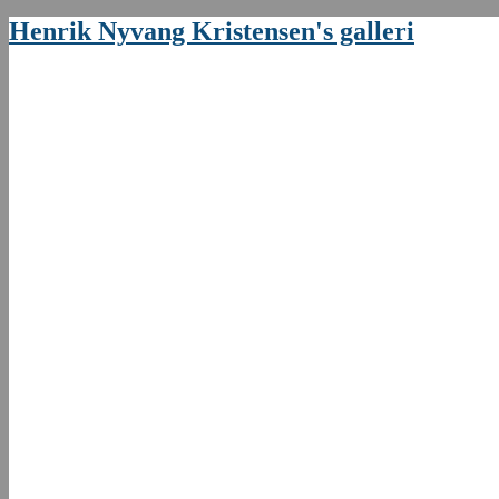
Henrik Nyvang Kristensen's galleri