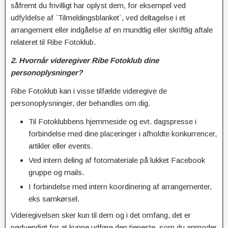
såfremt du frivilligt har oplyst dem, for eksempel ved
udfyldelse af ´Tilmeldingsblanket´, ved deltagelse i et
arrangement eller indgåelse af en mundtlig eller skriftlig aftale
relateret til Ribe Fotoklub.
2. Hvornår videregiver Ribe Fotoklub
dine
personoplysninger?
Ribe Fotoklub kan i visse tilfælde videregive de
personoplysninger, der behandles om dig.
Til Fotoklubbens hjemmeside og evt. dagspresse i
forbindelse med dine placeringer i afholdte konkurrencer,
artikler eller events.
Ved intern deling af fotomateriale på lukket Facebook
gruppe og mails.
I forbindelse med intern koordinering af arrangementer,
eks samkørsel.
Videregivelsen sker kun til dem og i det omfang, det er
nødvendigt for at kunne udføre den tjeneste, som du anmoder