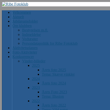
Velkommen
Aktuelt
Jubilæumsfolder
Om klubben
Bestyrelsen m.fl.
Indmeldelse
Vedtægter
Persondatapolitik for Ribe Fotoklub
Aktivitetsplanen
Foto-Aktiviteter
Konkurrencer
Vinder-billeder
2025
Årets foto 2025
Tema: Skæve vinkler
2024
Årets foto 2024
2023
Årets Foto 2023
Tema: Illusion
2022
Årets foto 2022
Tema: Vild natur