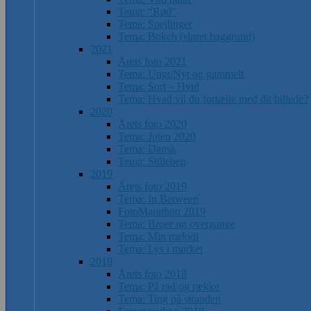
Tema: “Rød”
Tema: Spejlinger
Tema: Bokeh (sløret baggrund)
2021
Årets foto 2021
Tema: Ungt/Nyt og gammelt
Tema: Sort – Hvid
Tema: Hvad vil du fortælle med dit billede?
2020
Årets foto 2020
Tema: Julen 2020
Tema: Dansk
Tema: Stilleben
2019
Årets foto 2019
Tema: In Between
FotoMarathon 2019
Tema: Broer og overgange
Tema: Min melodi
Tema: Lys i mørket
2018
Årets foto 2018
Tema: På rad og række
Tema: Ting på stranden