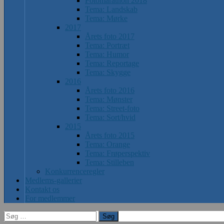
Fotomarathon 2018
Tema: Landskab
Tema: Mørke
2017
Årets foto 2017
Tema: Portræt
Tema: Humor
Tema: Reportage
Tema: Skygge
2016
Årets foto 2016
Tema: Mønster
Tema: Street-foto
Tema: Sort/hvid
2015
Årets foto 2015
Tema: Orange
Tema: Frøperspektiv
Tema: Stilleben
Konkurrenceregler
Medlems-gallerier
Kontakt os
For medlemmer
Søg
efter: