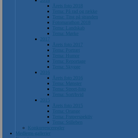
2018
Årets foto 2018
Tema: På rad og række
Tema: Ting på stranden
Fotomarathon 2018
Tema: Landskab
Tema: Mørke
2017
Årets foto 2017
Tema: Portræt
Tema: Humor
Tema: Reportage
Tema: Skygge
2016
Årets foto 2016
Tema: Mønster
Tema: Street-foto
Tema: Sort/hvid
2015
Årets foto 2015
Tema: Orange
Tema: Frøperspektiv
Tema: Stilleben
Konkurrenceregler
Medlems-gallerier