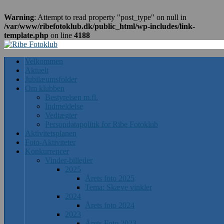
Warning
: Attempt to read property "post_type" on null in
/var/www/ribefotoklub.dk/public_html/wp-includes/link-
template.php
on line
4188
Velkommen
Aktuelt
Jubilæumsfolder
Om klubben
Bestyrelsen m.fl.
Indmeldelse
Vedtægter
Persondatapolitik for Ribe Fotoklub
Aktivitetsplanen
Foto-Aktiviteter
Konkurrencer
Vinder-billeder
2025
Årets foto 2025
Tema: Skæve vinkler
2024
Årets foto 2024
2023
Årets Foto 2023