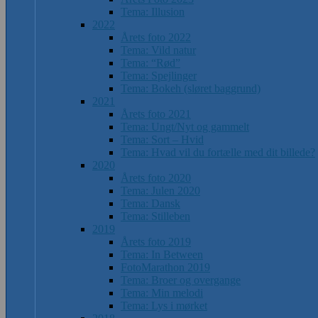
Tema: Illusion
2022
Årets foto 2022
Tema: Vild natur
Tema: “Rød”
Tema: Spejlinger
Tema: Bokeh (sløret baggrund)
2021
Årets foto 2021
Tema: Ungt/Nyt og gammelt
Tema: Sort – Hvid
Tema: Hvad vil du fortælle med dit billede?
2020
Årets foto 2020
Tema: Julen 2020
Tema: Dansk
Tema: Stilleben
2019
Årets foto 2019
Tema: In Between
FotoMarathon 2019
Tema: Broer og overgange
Tema: Min melodi
Tema: Lys i mørket