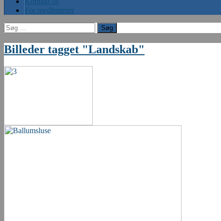
Kontakt os
For medlemmer
Søg
efter:
Billeder tagget "Landskab"