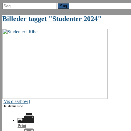
Søg
efter:
Billeder tagget "Studenter 2024"
[Vis diasshow]
Del denne side ...
Print