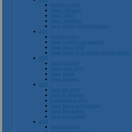
Årets foto 2022
Tema: Vild natur
Tema: “Rød”
Tema: Spejlinger
Tema: Bokeh (sløret baggrund)
2021
Årets foto 2021
Tema: Ungt/Nyt og gammelt
Tema: Sort – Hvid
Tema: Hvad vil du fortælle med dit billede?
2020
Årets foto 2020
Tema: Julen 2020
Tema: Dansk
Tema: Stilleben
2019
Årets foto 2019
Tema: In Between
FotoMarathon 2019
Tema: Broer og overgange
Tema: Min melodi
Tema: Lys i mørket
2018
Årets foto 2018