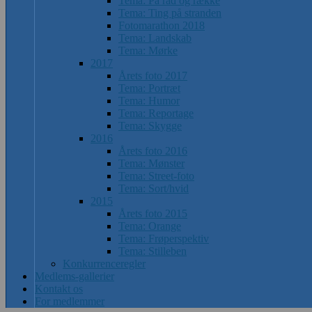
Tema: På rad og række
Tema: Ting på stranden
Fotomarathon 2018
Tema: Landskab
Tema: Mørke
2017
Årets foto 2017
Tema: Portræt
Tema: Humor
Tema: Reportage
Tema: Skygge
2016
Årets foto 2016
Tema: Mønster
Tema: Street-foto
Tema: Sort/hvid
2015
Årets foto 2015
Tema: Orange
Tema: Frøperspektiv
Tema: Stilleben
Konkurrenceregler
Medlems-gallerier
Kontakt os
For medlemmer