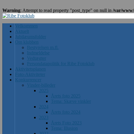
Warning
: Attempt to read property "post_type" on null in
/var/www/
Velkommen
Aktuelt
Jubilæumsfolder
Om klubben
Bestyrelsen m.fl.
Indmeldelse
Vedtægter
Persondatapolitik for Ribe Fotoklub
Aktivitetsplanen
Foto-Aktiviteter
Konkurrencer
Vinder-billeder
2025
Årets foto 2025
Tema: Skæve vinkler
2024
Årets foto 2024
2023
Årets Foto 2023
Tema: Illusion
2022