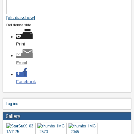
[Vis diasshow]
Del denne side ...
Print
Email
Facebook
Log ind
Gallery