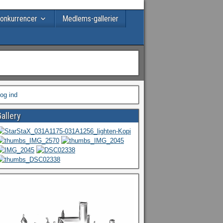
onkurrencer
Medlems-gallerier
og ind
allery