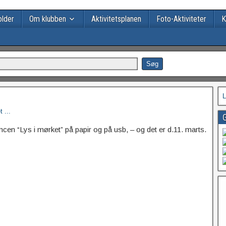
lder
Om klubben
Aktivitetsplanen
Foto-Aktiviteter
K
L
 ...
G
ncen “Lys i mørket” på papir og på usb, – og det er d.11. marts.