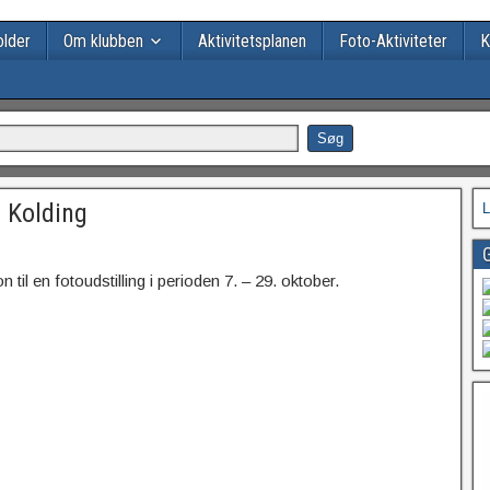
lder
Om klubben
Aktivitetsplanen
Foto-Aktiviteter
K
i Kolding
L
G
 til en fotoudstilling i perioden 7. – 29. oktober.