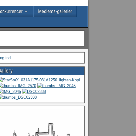
onkurrencer
Medlems-gallerier
og ind
allery